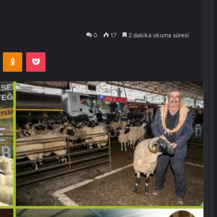
0
17
2 dakika okuma süresi
VKontakte
Odnoklassniki
Pocket