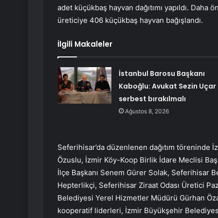
adet küçükbaş hayvan dağıtımı yapıldı. Daha önc
üreticiye 406 küçükbaş hayvan bağışlandı.
İlgili Makaleler
İstanbul Barosu Başkanı
Kaboğlu: Avukat Sezin Uçar
serbest bırakılmalı
Ağustos 8, 2026
Seferihisar’da düzenlenen dağıtım töreninde İ
Özuslu, İzmir Köy-Koop Birlik İdare Meclisi Ba
İlçe Başkanı Senem Gürer Solak, Seferihisar Be
Hepterlikçi, Seferihisar Ziraat Odası Üretici P
Belediyesi Yerel Hizmetler Müdürü Gürhan Öza
kooperatif liderleri, İzmir Büyükşehir Belediye