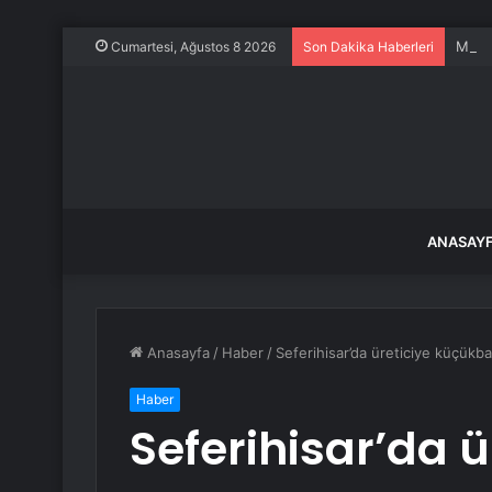
Maste
Cumartesi, Ağustos 8 2026
Son Dakika Haberleri
ANASAY
Anasayfa
/
Haber
/
Seferihisar’da üreticiye küçükb
Haber
Seferihisar’da 