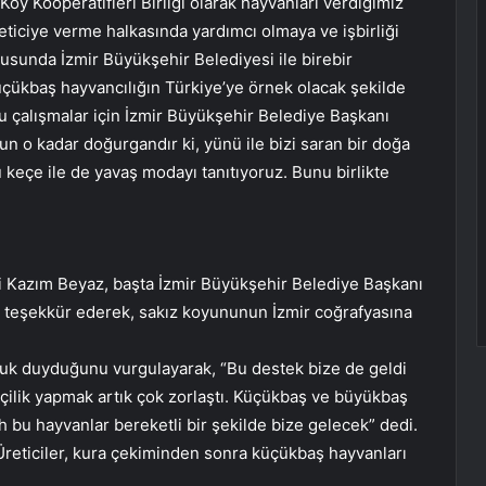
 Köy Kooperatifleri Birliği olarak hayvanları verdiğimiz
üreticiye verme halkasında yardımcı olmaya ve işbirliği
usunda İzmir Büyükşehir Belediyesi ile birebir
üçükbaş hayvancılığın Türkiye’ye örnek olacak şekilde
u çalışmalar için İzmir Büyükşehir Belediye Başkanı
 o kadar doğurgandır ki, yünü ile bizi saran bir doğa
keçe ile de yavaş modayı tanıtıyoruz. Bunu birlikte
i Kazım Beyaz, başta İzmir Büyükşehir Belediye Başkanı
teşekkür ederek, sakız koyununun İzmir coğrafyasına
uk duyduğunu vurgulayarak, “Bu destek bize de geldi
ilik yapmak artık çok zorlaştı. Küçükbaş ve büyükbaş
h bu hayvanlar bereketli bir şekilde bize gelecek” dedi.
Üreticiler, kura çekiminden sonra küçükbaş hayvanları