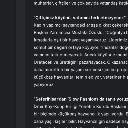
muhtarlar, çiftçiler ve çok sayıda vatandaş katıl
“Çiftçimiz köyünü, vatanını terk etmeyecek”
Kadın yapımcı sayısındaki artışa dikkat çeker
Başkan Yardımcısı Mustafa Özuslu, “Coğrafya 
fırsatlarla eşit bir hayat yaşamıyoruz. Liderim
somut bir değeri ortaya koyuyor. “İnsanlar doğd
vatanını terk etmeyecek. Ancak köyünde memleke
Üretecek ve ürettiğini pazarlayacak. O kazanac
daha müreffeh bir yaşam sürmesi için bu proje
küçükbaş hayvanları temin ediyor, veteriner hi
yapıyoruz.
“Seferihisar’dan ‘Slow Fashion’ı da tanıtıyoruz
İzmir Köy-Koop Birliği Yönetim Kurulu Başkanı
bir biçimde küçükbaş hayvancılık yapılıyordu.
daha yaşlı kişiler bilir. Hayvancılığın sadece h