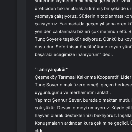
sütlerinin kıymetinin bilinmesi gerekiyor. İzmir
üreticiden tekrar alarak artırılmış bir şekilde 
yapmaya çalışıyoruz. Sütlerinin toplanması kon
çalışıyoruz. Yarımada’da geçen yıl sona eren k
yeniden canlanması bizleri çok memnun etti. B
Tunç Soyer’e teşekkür ediyoruz. Çünkü bu koyun
dostudur. Seferihisar öncülüğünde koyun yünü 
başarabileceğimize inanıyorum” dedi.
“Tanrıya şükür”
Çeşmeköy Tarımsal Kalkınma Kooperatifi Lider
Tunç Soyer olmak üzere emeği geçen herkese 
uygunluğunu ve merhametini anlattı.
Yapımcı Şennur Sever, burada olmaktan mutlul
çok şükür. Devam etmeyi umuyoruz. Köyde çiftç
hayvan olarak desteklerinizi bekliyoruz. İnşalla
Konuşmaların ardından kura çekimine geçildi. 
aldı.