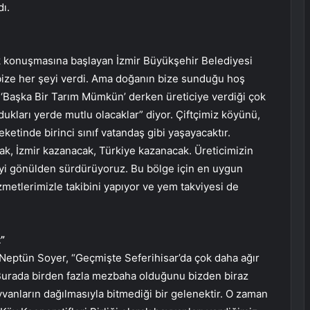
dı.
ek konuşmasına başlayan İzmir Büyükşehir Belediyesi
bize her şeyi verdi. Ama doğanın bize sunduğu hoş
iz ‘Başka Bir Tarım Mümkün’ derken üreticiye verdiği çok
ukları yerde mutlu olacaklar” diyor. Çiftçimiz köyünü,
tinde birinci sınıf vatandaş gibi yaşayacaktır.
ak, İzmir kazanacak, Türkiye kazanacak. Üreticimizin
yi gönülden sürdürüyoruz. Bu bölge için en uygun
zmetlerimizle takibini yapıyor ve yem takviyesi de
”
 Neptün Soyer, “Geçmişte Seferihisar’da çok daha ağır
 Burada birden fazla mezbaha olduğunu bizden biraz
ayvanların dağılmasıyla bitmediği bir gelenektir. O zaman