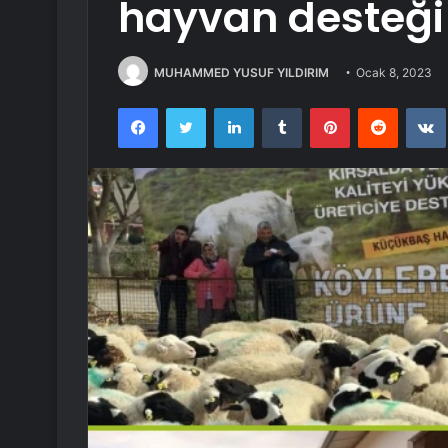
hayvan desteği
MUHAMMED YUSUF YILDIRIM
Ocak 8, 2023
Facebook
Twitter
LinkedIn
Tumblr
Pinterest
Reddit