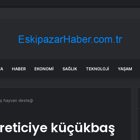
rChef şampiyonu Eren’in cenazesinde duygusal anlar: Annesi güçlükle a
FA
HABER
EKONOMI
SAĞLIK
TEKNOLOJI
YAŞAM
aş hayvan desteği
üreticiye küçükbaş