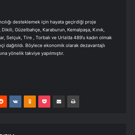
cılığı desteklemek için hayata geçirdiği proje
 Dikili, Güzelbahçe, Karaburun, Kemalpaşa, Kınık,
 Selçuk, Tire , Torbalı ve Urla’da 489’u kadın olmak
çi dağıtıldı. Böylece ekonomik olarak dezavantajlı
sına yönelik takviye yapılmıştır.
erest
Reddit
VKontakte
Odnoklassniki
Pocket
E-Posta ile paylaş
Yazdır