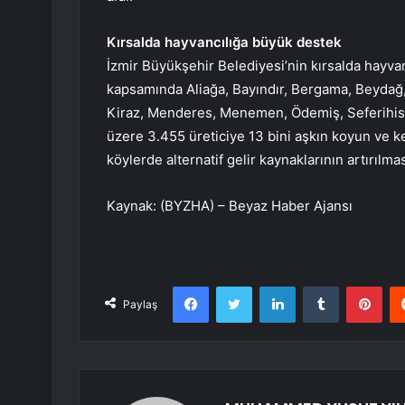
Kırsalda hayvancılığa büyük destek
İzmir Büyükşehir Belediyesi’nin kırsalda hayvan
kapsamında Aliağa, Bayındır, Bergama, Beydağ,
Kiraz, Menderes, Menemen, Ödemiş, Seferihisar,
üzere 3.455 üreticiye 13 bini aşkın koyun ve ke
köylerde alternatif gelir kaynaklarının artırılma
Kaynak: (BYZHA) – Beyaz Haber Ajansı
Facebook
Twitter
LinkedIn
Tumblr
Pint
Paylaş