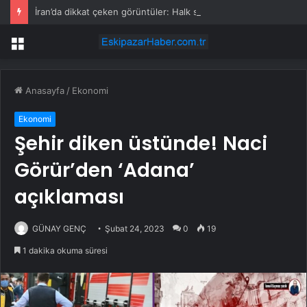
İran’da dikkat çeken görüntüler: Halk sahilde silahlarla devriye atıyor
Menü
Anasayfa
/
Ekonomi
Ekonomi
Şehir diken üstünde! Naci
Görür’den ‘Adana’
açıklaması
GÜNAY GENÇ
Şubat 24, 2023
0
19
1 dakika okuma süresi