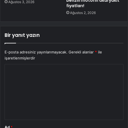
benzin motorin akaryakıt
Ağustos 3, 2026
fiyatları!
Ağustos 2, 2026
Bir yanıt yazın
E-posta adresiniz yayınlanmayacak.
Gerekli alanlar
*
ile
işaretlenmişlerdir
Y
o
r
u
m
*
Ad
*