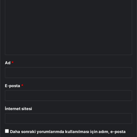
o
r
u
m
*
Ad
*
E-posta
*
İnternet sitesi
Daha sonraki yorumlarımda kullanılması için adım, e-posta