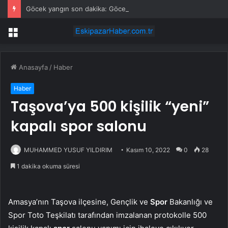
Göcek yangın son dakika: Göcek yangın olayı nedir? Göcek’te yangın mı çıktı, son durum nedir?
Menü
Anasayfa
/
Haber
Haber
Taşova’ya 500 kişilik “yeni”
kapalı spor salonu
MUHAMMED YUSUF YILDIRIM
Kasım 10, 2022
0
28
1 dakika okuma süresi
Amasya’nın Taşova ilçesine, Gençlik ve
Spor
Bakanlığı ve
Spor Toto Teşkilatı tarafından imzalanan protokolle 500