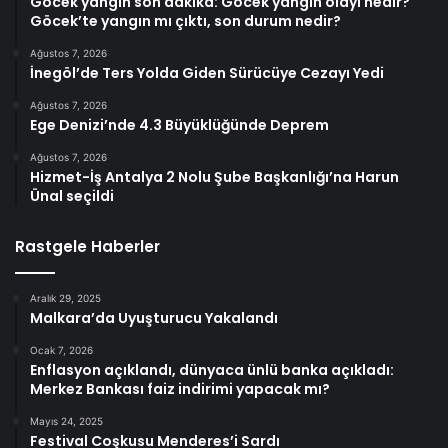
Göcek yangın son dakika: Göcek yangın olayı nedir?
Göcek’te yangın mı çıktı, son durum nedir?
Ağustos 7, 2026
İnegöl’de Ters Yolda Giden Sürücüye Cezayı Yedi
Ağustos 7, 2026
Ege Denizi’nde 4.3 Büyüklüğünde Deprem
Ağustos 7, 2026
Hizmet-İş Antalya 2 Nolu Şube Başkanlığı’na Harun
Ünal seçildi
Rastgele Haberler
Aralık 29, 2025
Malkara’da Uyuşturucu Yakalandı
Ocak 7, 2026
Enflasyon açıklandı, dünyaca ünlü banka açıkladı:
Merkez Bankası faiz indirimi yapacak mı?
Mayıs 24, 2025
Festival Coşkusu Menderes’i Sardı