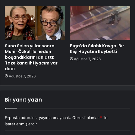
Suna Selen yıllar sonra
Biga’da Silahlı Kavga: Bir
Münir Özkul ile neden
Kişi Hayatını Kaybetti
boşandıklarını anlattı:
Ağustos 7, 2026
Taze kana ihtiyacım var
dedi
Ağustos 7, 2026
Bir yanıt yazın
E-posta adresiniz yayınlanmayacak.
Gerekli alanlar
*
ile
işaretlenmişlerdir
Y