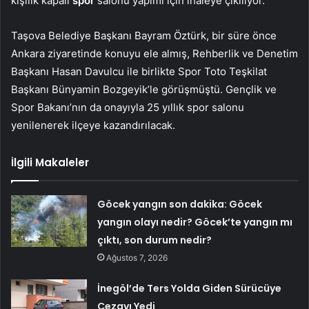
kişilik kapalı
spor
salonu yapımı için ihaleye çıkılıyor.
Taşova Belediye Başkanı Bayram Öztürk, bir süre önce
Ankara ziyaretinde konuyu ele almış, Rehberlik ve Denetim
Başkanı Hasan Davulcu ile birlikte Spor Toto Teşkilat
Başkanı Bünyamin Bozgeyik’le görüşmüştü. Gençlik ve
Spor Bakanı’nın da onayıyla 25 yıllık spor salonu
yenilenerek ilçeye kazandırılacak.
İlgili Makaleler
Göcek yangın son dakika: Göcek
yangın olayı nedir? Göcek’te yangın mı
çıktı, son durum nedir?
Ağustos 7, 2026
İnegöl’de Ters Yolda Giden Sürücüye
Cezayı Yedi