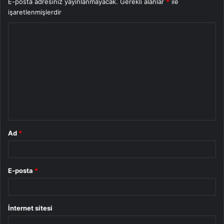
E-posta adresiniz yayınlanmayacak.
Gerekli alanlar
*
ile
işaretlenmişlerdir
Y
o
r
u
m
*
Ad
*
E-posta
*
İnternet sitesi