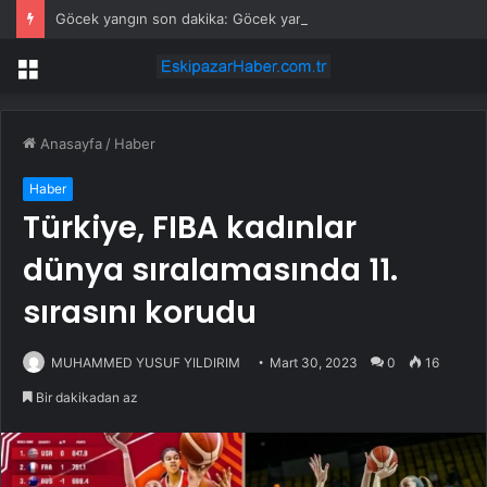
Göcek yangın son dakika: Göcek yangın olayı nedir? Göcek’te yangın mı çıktı, son durum nedir?
Menü
Anasayfa
/
Haber
Haber
Türkiye, FIBA ​​​​kadınlar
dünya sıralamasında 11.
sırasını korudu
MUHAMMED YUSUF YILDIRIM
Mart 30, 2023
0
16
Bir dakikadan az