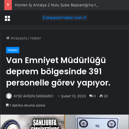
Hizmet-İş Antalya 2 Nolu Şube Başkanlığı’na Harun Ünal seçildi
Menü
Anasayfa
/
Haber
Haber
Van Emniyet Müdürlüğü
deprem bölgesinde 391
personelle görev yapıyor.
AYŞE AHSEN SANSARCI
Şubat 13, 2023
0
20
1 dakika okuma süresi