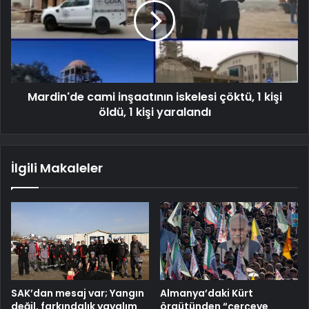
Mardin'de cami inşaatının iskelesi çöktü, 1 kişi
öldü, 1 kişi yaralandı
İlgili Makaleler
SAK’dan mesaj var; Yangın
Almanya’daki Kürt
değil, farkındalık yayalım
örgütünden “çerçeve