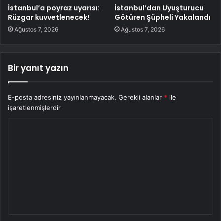
İstanbul’a poyraz uyarısı:
İstanbul’dan Uyuşturucu
Rüzgar kuvvetlenecek!
Götüren Şüpheli Yakalandı
Ağustos 7, 2026
Ağustos 7, 2026
Bir yanıt yazın
E-posta adresiniz yayınlanmayacak.
Gerekli alanlar
*
ile
işaretlenmişlerdir
Y
o
r
u
m
*