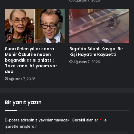
Ağustos 7, 2026
Suna Selen yıllar sonra
Biga’da Silahlı Kavga: Bir
Münir Özkul ile neden
Kişi Hayatını Kaybetti
boşandıklarını anlattı:
Ağustos 7, 2026
Taze kana ihtiyacım var
dedi
Ağustos 7, 2026
Bir yanıt yazın
E-posta adresiniz yayınlanmayacak.
Gerekli alanlar
*
ile
işaretlenmişlerdir