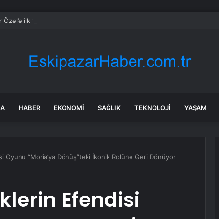
 Özel’e ilk tebrik Bahçeli’den: Keşke ayrılık olmasaydı
FA
HABER
EKONOMI
SAĞLIK
TEKNOLOJI
YAŞAM
isi Oyunu “Moria’ya Dönüş”teki İkonik Rolüne Geri Dönüyor
klerin Efendisi