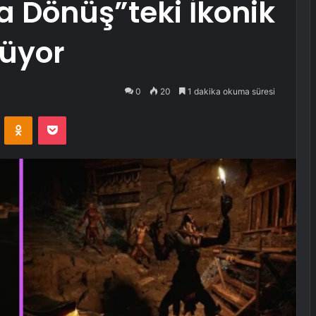
 Dönüş”teki İkonik
nüyor
0
20
1 dakika okuma süresi
VKontakte
Odnoklassniki
Pocket