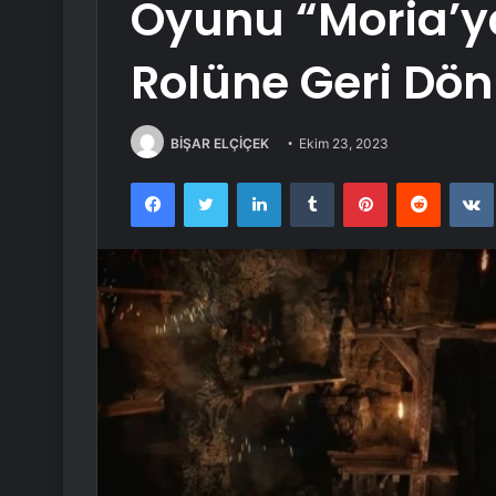
Oyunu “Moria’ya
Rolüne Geri Dö
BİŞAR ELÇİÇEK
Ekim 23, 2023
Facebook
Twitter
LinkedIn
Tumblr
Pinterest
Reddit