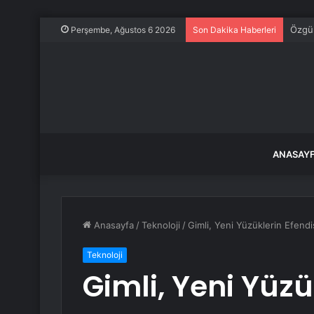
Özgür
Perşembe, Ağustos 6 2026
Son Dakika Haberleri
ANASAY
Anasayfa
/
Teknoloji
/
Gimli, Yeni Yüzüklerin Efend
Teknoloji
Gimli, Yeni Yüzü