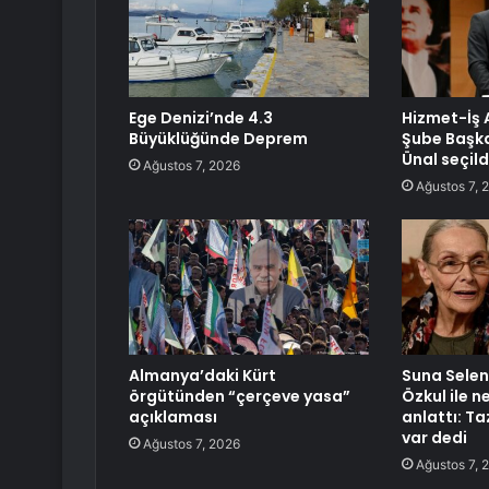
Ege Denizi’nde 4.3
Hizmet-İş 
Büyüklüğünde Deprem
Şube Başka
Ünal seçild
Ağustos 7, 2026
Ağustos 7, 
Almanya’daki Kürt
Suna Selen 
örgütünden “çerçeve yasa”
Özkul ile 
açıklaması
anlattı: T
var dedi
Ağustos 7, 2026
Ağustos 7, 