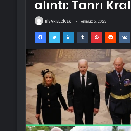
alıntı: Tanrı Kra
BİŞAR ELÇİÇEK
Temmuz 5, 2023
Facebook
Twitter
LinkedIn
Tumblr
Pinterest
Reddit