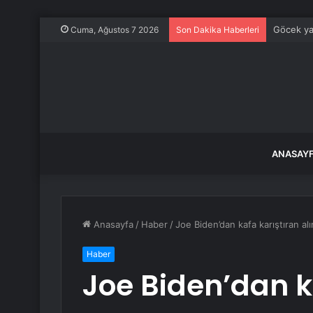
Göcek ya
Cuma, Ağustos 7 2026
Son Dakika Haberleri
ANASAY
Anasayfa
/
Haber
/
Joe Biden’dan kafa karıştıran alı
Haber
Joe Biden’dan k