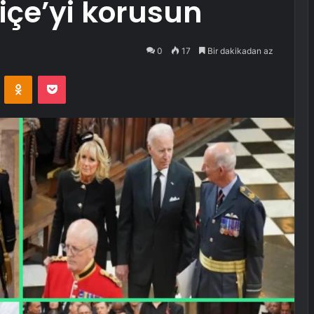
liçe’yi korusun
0
17
Bir dakikadan az
VKontakte
Odnoklassniki
Pocket