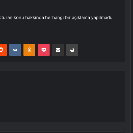
uran konu hakkında herhangi bir açıklama yapılmadı.
erest
Reddit
VKontakte
Odnoklassniki
Pocket
E-Posta ile paylaş
Yazdır