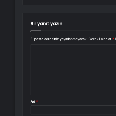
Bir yanıt yazın
E-posta adresiniz yayınlanmayacak.
Gerekli alanlar
*
i
Y
o
r
u
m
*
Ad
*