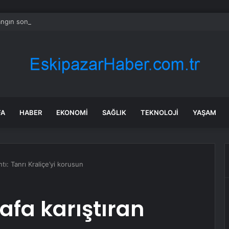
ngın son dakika: Göcek yangın olayı nedir? Göcek’te yangın mı çıktı, so
FA
HABER
EKONOMI
SAĞLIK
TEKNOLOJI
YAŞAM
ntı: Tanrı Kraliçe’yi korusun
afa karıştıran