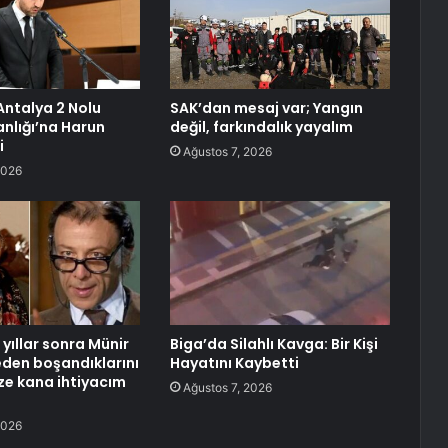
Antalya 2 Nolu
SAK’dan mesaj var; Yangın
nlığı’na Harun
değil, farkındalık yayalım
i
Ağustos 7, 2026
2026
yıllar sonra Münir
Biga’da Silahlı Kavga: Bir Kişi
neden boşandıklarını
Hayatını Kaybetti
aze kana ihtiyacım
Ağustos 7, 2026
2026